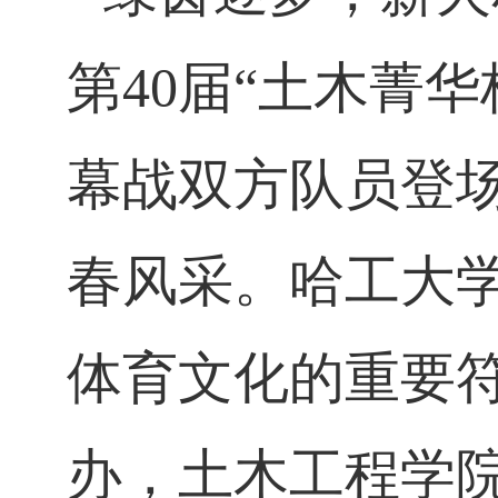
第40届“土木菁
幕战双方队员登
春风采。哈工大
体育文化的重要
办，土木工程学