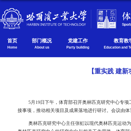
首页
部门概况
党建工作
教育教
Home
About us
Party building
Education and T
【重实践 建
5
月
1
9
日
下午
，
体育部
召开
奥林匹克研究中心专项
接事项
，
推动相关项目及成果落地
进行研讨
。
会议由体
奥林匹克研究中心主任张虹
以现代奥林匹克运动