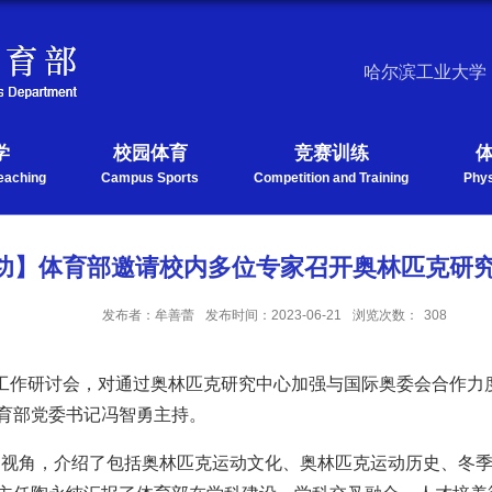
哈尔滨工业大学
学
校园体育
竞赛训练
eaching
Campus Sports
Competition and Training
Phys
新功】体育部邀请校内多位专家召开奥林匹克研
发布者：牟善蕾
发布时间：2023-06-21
浏览次数：
308
工作研讨会
，对
通过奥林匹克研究中心
加强与国际奥委会合作力
育部党委书记冯智勇主持。
为视角，
介绍了
包括奥林匹克运动文化、奥林匹克运动历史、冬