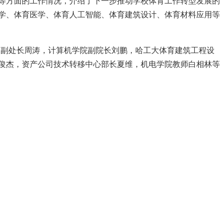
等方面的工作情况
，
介绍了下一步
推动学校体育工作转型发展
的
学
、
体育医学
、
体育人工智能
、
体育建筑设计
、
体育材料应用等
团副处长周涛
，
计算机学院副院长刘鹏
，
哈工大体育建筑工程设
俊杰
，
资产公司技术转移中心部长夏维
，
机电学院教师白相林等