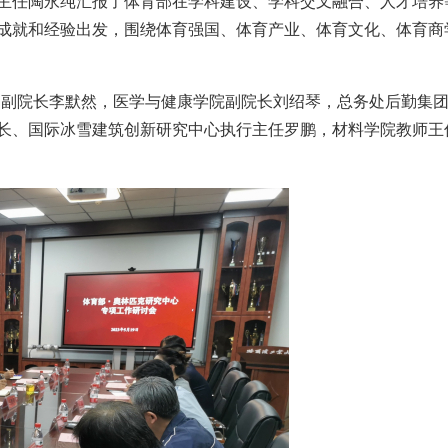
主任陶永纯汇报了体育部在学科建设
、
学科交叉融合
、
人才培养
成就和经验出发
，
围绕体育强国
、
体育产业
、
体育文化
、
体育商
、
副院长李默然
，
医学与健康学院副院长刘绍琴
，
总务处后勤集
长
、
国际冰雪建筑创新研究中心执行主任罗鹏
，
材料学院教师王