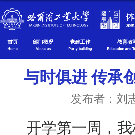
首页
部门概况
党建工作
教育教
Home
About us
Party building
Education and T
与时俱进 传承
发布者：刘
开学第一周，我